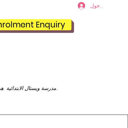
تسجيل الدخول
Plans & Pricing
ا
nrolment Enquiry
مدرسة ويستال الابتدائية هي مدرسة متعددة الثقافات قريبة من جامعة موناش في كلايتون ساوث ، ملبورن فيكتوريا.